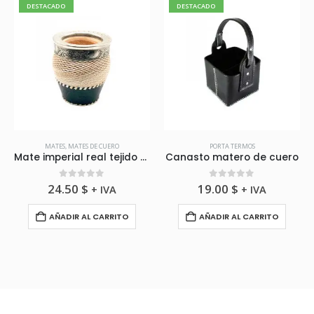
DESTACADO
DESTACADO
MATES
,
MATES DE CUERO
PORTA TERMOS
Mate imperial real tejido virola de alpaca cincelada
Canasto matero de cuero
0
fuera de 5
0
fuera de 5
24.50
$
19.00
$
+ IVA
+ IVA
AÑADIR AL CARRITO
AÑADIR AL CARRITO