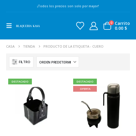
¡Todos los precios son solo por mayor!
Carrito
0
0.00
$
CASA
TIENDA
PRODUCTO DE LA ETIQUETA -
CUERO
FILTRO
DESTACADO
DESTACADO
OFERTA