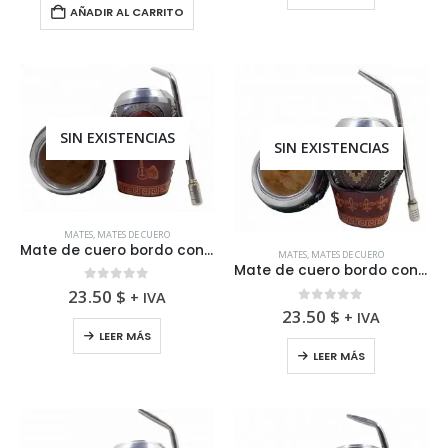
AÑADIR AL CARRITO
SIN EXISTENCIAS
SIN EXISTENCIAS
MATES
,
MATES DE CUERO
Mate de cuero bordo con figuras mas base y bombilla
MATES
,
MATES DE CUERO
Mate de cuero bordo con símbolo mas base y bombilla
0
fuera de 5
23.50
$
+ IVA
0
fuera de 5
23.50
$
+ IVA
LEER MÁS
LEER MÁS