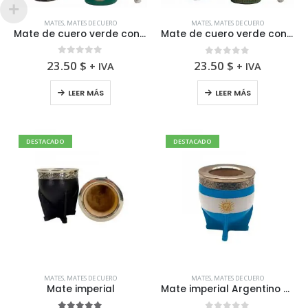
MATES
,
MATES DE CUERO
MATES
,
MATES DE CUERO
Mate de cuero verde con figura tallada mas base y bombilla
Mate de cuero verde con trébol tallado mas base y bombilla
0
fuera de 5
0
fuera de 5
23.50
$
23.50
$
+ IVA
+ IVA
LEER MÁS
LEER MÁS
DESTACADO
DESTACADO
MATES
,
MATES DE CUERO
MATES
,
MATES DE CUERO
Mate imperial
Mate imperial Argentino virola de alpaca