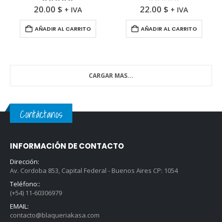
5.00
fuera de 5
0
fuera de 5
20.00
$
22.00
$
+ IVA
+ IVA
AÑADIR AL CARRITO
AÑADIR AL CARRITO
CARGAR MAS...
Contáctanos
INFORMACIÓN DE CONTACTO
Dirección:
Av. Cordoba 853, Capital Federal - Buenos Aires CP: 1054
Teléfono::
(+54) 11-60306979
EMAIL:
contacto@blaqueriakasa.com