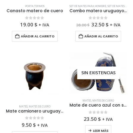
PORTA TERMOS
SET DE MATES PARA HOMBRE
,
SET DE MATES PARA MUJER
Canasto matero de cuero
Combo matero uruguayo premium
El
El
0
fuera de 5
0
fuera de 5
19.00
$
32.50
$
+ IVA
+ IVA
38.00
$
precio
precio
original
actual
AÑADIR AL CARRITO
AÑADIR AL CARRITO
era:
es:
38.00 $.
32.50 $.
SIN EXISTENCIAS
MATES
,
MATES DE CUERO
Mate de cuero azul con símbolo mas base y bombilla
MATES
,
MATES DE CUERO
Mate camionero uruguayo virola cincelada
0
fuera de 5
23.50
$
+ IVA
0
fuera de 5
9.50
$
+ IVA
LEER MÁS