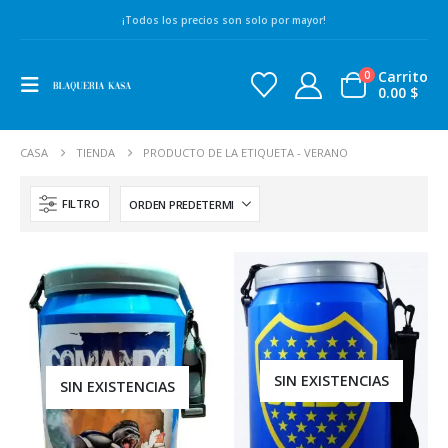
¡Todos los precios son solo por mayor!
Carrito
0
0.00
$
CASA
TIENDA
PRODUCTO DE LA ETIQUETA -
VERANO
FILTRO
SIN EXISTENCIAS
SIN EXISTENCIAS