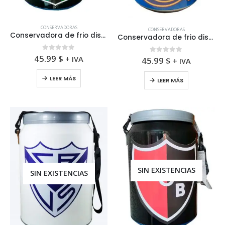
CONSERVADORAS
CONSERVADORAS
Conservadora de frio diseño del Club Atlético Chicago
Conservadora de frio diseño del Club Atlético Rosario Central
0
fuera de 5
45.99
$
+ IVA
0
fuera de 5
45.99
$
+ IVA
LEER MÁS
LEER MÁS
SIN EXISTENCIAS
SIN EXISTENCIAS