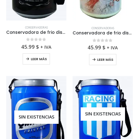
CONSERVADORAS
CONSERVADORAS
Conservadora de frio diseño de Jack Daniels
Conservadora de frio diseño de la Selección de Perú
0
fuera de 5
45.99
$
0
fuera de 5
+ IVA
45.99
$
+ IVA
LEER MÁS
LEER MÁS
SIN EXISTENCIAS
SIN EXISTENCIAS