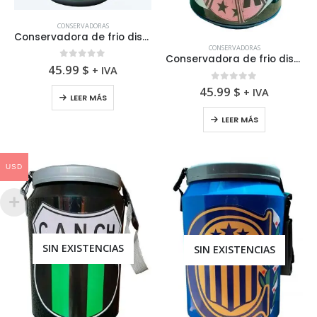
CONSERVADORAS
Conservadora de frio diseño de Stella Artois
CONSERVADORAS
Conservadora de frio diseño del Callao
0
fuera de 5
45.99
$
+ IVA
0
fuera de 5
45.99
$
+ IVA
LEER MÁS
LEER MÁS
USD
SIN EXISTENCIAS
SIN EXISTENCIAS