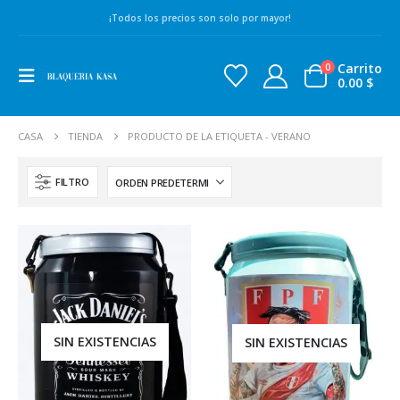
¡Todos los precios son solo por mayor!
Carrito
0
0.00
$
CASA
TIENDA
PRODUCTO DE LA ETIQUETA -
VERANO
FILTRO
SIN EXISTENCIAS
SIN EXISTENCIAS