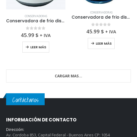
CONSERVADORAS
CONSERVADORAS
Conservadora de frio diseño del Club Nellws
Conservadora de frio diseño del Club Atlético Vélez Sarsfield
0
fuera de 5
45.99
$
+ IVA
0
fuera de 5
45.99
$
+ IVA
LEER MÁS
LEER MÁS
CARGAR MAS...
Contáctanos
INFORMACIÓN DE CONTACTO
Dirección:
Av. Cordoba 853, Capital Federal - Buenos Aires CP: 1054