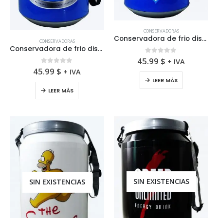
CONSERVADORAS
Conservadora de frio diseño de Racing
CONSERVADORAS
Conservadora de frio diseño de Quilmes
0
fuera de 5
45.99
$
+ IVA
0
fuera de 5
45.99
$
+ IVA
LEER MÁS
LEER MÁS
SIN EXISTENCIAS
SIN EXISTENCIAS