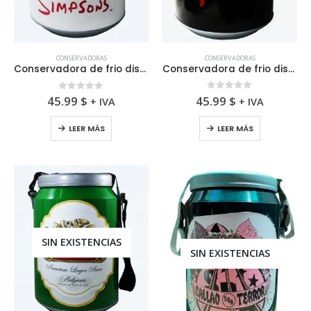
CONSERVADORAS
CONSERVADORAS
Conservadora de frio diseño de Speed
Conservadora de frio diseño de Simpsons
0
fuera de 5
0
fuera de 5
45.99
$
45.99
$
+ IVA
+ IVA
LEER MÁS
LEER MÁS
SIN EXISTENCIAS
SIN EXISTENCIAS