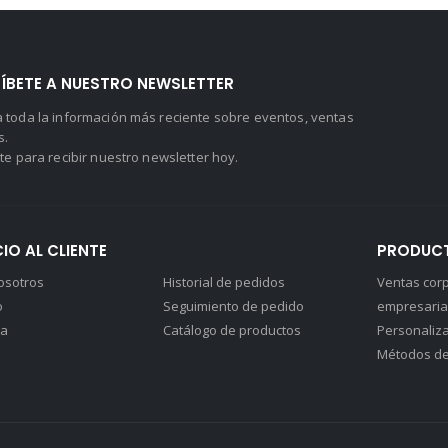
ÍBETE A NUESTRO NEWSLETTER
 toda la información más reciente sobre eventos, ventas
s.
te para recibir nuestro newsletter hoy.
IO AL CLIENTE
PRODUCT
osotros
Historial de pedidos
Ventas corp
o
Seguimiento de pedido
empresaria
ta
Catálogo de productos
Personaliza
Métodos de