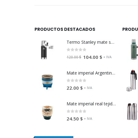
PRODUCTOS DESTACADOS
PRODU
Termo Stanley mate system 800 ML
0
fuera de 5
104.00
$
+ IVA
120.00
$
Mate imperial Argentino virola de alpaca
0
fuera de 5
22.00
$
+ IVA
Mate imperial real tejido virola de alpaca cincelada
0
fuera de 5
24.50
$
+ IVA