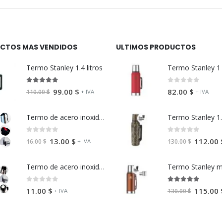
CTOS MAS VENDIDOS
ULTIMOS PRODUCTOS
Termo Stanley 1.4 litros
5.00
fuera de 5
0
fuera de 5
99.00
$
82.00
$
+ IVA
+ IVA
110.00
$
Termo de acero inoxidable con manija
0
fuera de 5
0
fuera de 5
13.00
$
112.00
+ IVA
16.00
$
130.00
$
Termo de acero inoxidable de 1 litro
0
fuera de 5
5.00
fuera de 
11.00
$
115.00
+ IVA
130.00
$