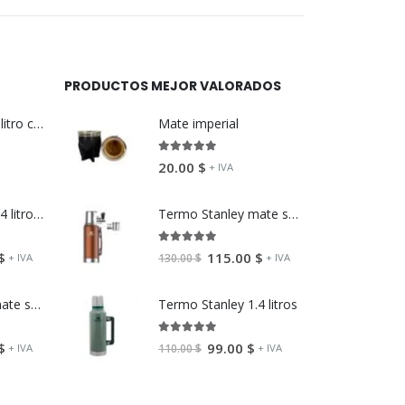
PRODUCTOS MEJOR VALORADOS
Termo Stanley 1 litro color rojo con tapón cebador
Mate imperial
5.00
fuera de 5
20.00
$
+ IVA
Termo Stanley 1.4 litros camuflado
Termo Stanley mate system 1.2 litros
5.00
fuera de 5
$
115.00
$
+ IVA
+ IVA
130.00
$
Termo Stanley mate system 1.2 litros
Termo Stanley 1.4 litros
5
5.00
fuera de 5
$
99.00
$
+ IVA
+ IVA
110.00
$