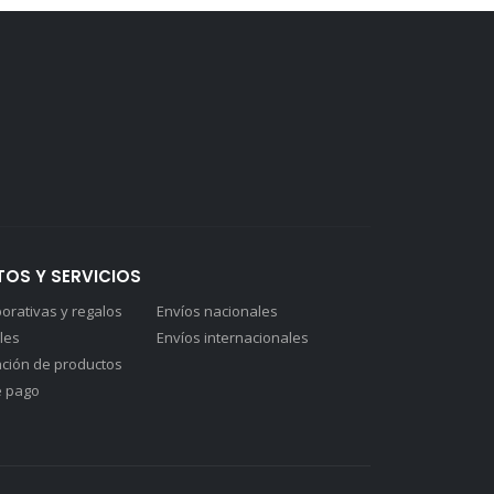
OS Y SERVICIOS
orativas y regalos
Envíos nacionales
les
Envíos internacionales
ción de productos
 pago