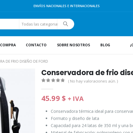
ENVÍOS NACIONALES E INTERNACIONALES
Todas las categorias de productos
R COMPRA
CONTACTO
SOBRE NOSOTROS
BLOG
¡
A DE FRIO DISEÑO DE FORD
Conservadora de frio dis
( No hay valoraciones aún. )
0
de 5
45.99
$
+ IVA
Conservadora térmica ideal para conservar
Formato y diseño de lata
Capacidad para 24 latas de 350 ml y una bo
Material de fabricación: polipropileno con 