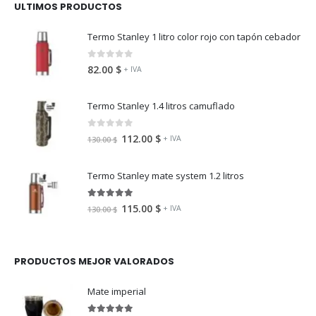
ULTIMOS PRODUCTOS
Termo Stanley 1 litro color rojo con tapón cebador
0
fuera de 5
82.00
$
+ IVA
Termo Stanley 1.4 litros camuflado
0
fuera de 5
112.00
$
+ IVA
130.00
$
Termo Stanley mate system 1.2 litros
5.00
fuera de 5
115.00
$
+ IVA
130.00
$
PRODUCTOS MEJOR VALORADOS
Mate imperial