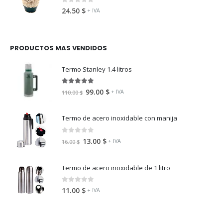
0
fuera de 5
24.50
$
+ IVA
PRODUCTOS MAS VENDIDOS
Termo Stanley 1.4 litros
5.00
fuera de 5
99.00
$
+ IVA
110.00
$
Termo de acero inoxidable con manija
0
fuera de 5
13.00
$
+ IVA
16.00
$
Termo de acero inoxidable de 1 litro
0
fuera de 5
11.00
$
+ IVA