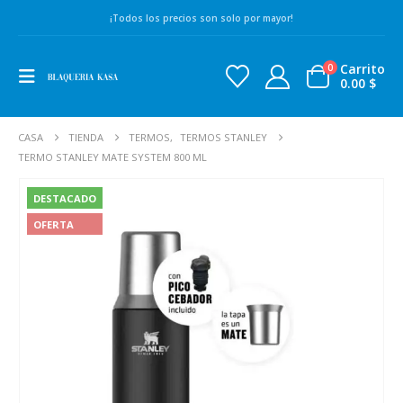
¡Todos los precios son solo por mayor!
Carrito
0
0.00
$
CASA
TIENDA
TERMOS
,
TERMOS STANLEY
TERMO STANLEY MATE SYSTEM 800 ML
DESTACADO
OFERTA