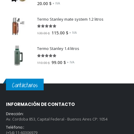
5.00
fuera de 5
20.00
$
+ IVA
Termo Stanley mate system 1.2 litros
5.00
fuera de 5
115.00
$
+ IVA
130.00
$
Termo Stanley 1.4 litros
5.00
fuera de 5
99.00
$
+ IVA
110.00
$
Contáctanos
INFORMACIÓN DE CONTACTO
Dirección:
Av. Cordoba 853, Capital Federal - Buenos Aires CP: 1054
Teléfono::
(+54) 11-60306979