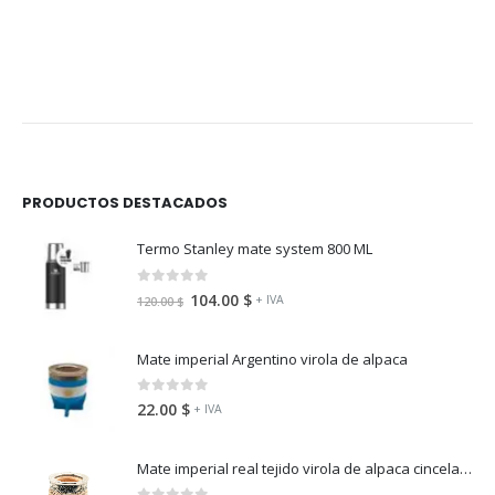
PRODUCTOS DESTACADOS
Termo Stanley mate system 800 ML
0
fuera de 5
104.00
$
+ IVA
120.00
$
Mate imperial Argentino virola de alpaca
0
fuera de 5
22.00
$
+ IVA
Mate imperial real tejido virola de alpaca cincelada