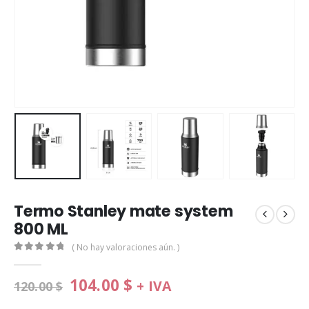
Termo Stanley mate system
800 ML
( No hay valoraciones aún. )
0
de 5
104.00
$
+ IVA
120.00
$