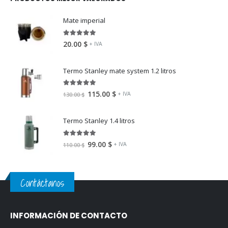
Mate imperial
5.00
fuera de 5
20.00
$
+ IVA
Termo Stanley mate system 1.2 litros
5.00
fuera de 5
115.00
$
+ IVA
130.00
$
Termo Stanley 1.4 litros
5.00
fuera de 5
99.00
$
+ IVA
110.00
$
Contáctanos
INFORMACIÓN DE CONTACTO