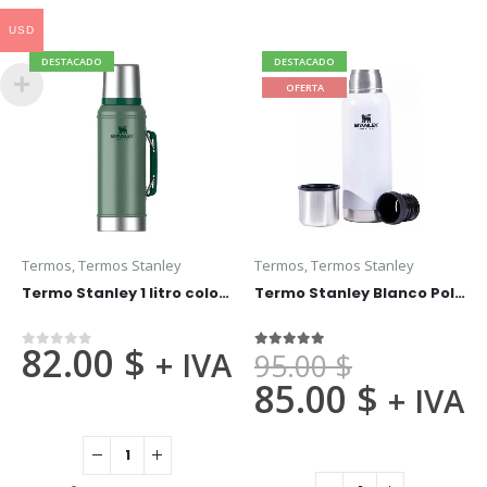
USD
DESTACADO
DESTACADO
OFERTA
Termos
,
Termos Stanley
Termos
,
Termos Stanley
Termo Stanley 1 litro color verde con tapon cebador
Termo Stanley Blanco Polar 1 litro
82.00
$
+ IVA
95.00
$
0
fuera de 5
5.00
fuera de 5
85.00
$
+ IVA