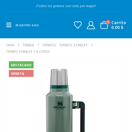
¡Todos los precios son solo por mayor!
Carrito
0
0.00
$
CASA
TIENDA
TERMOS
,
TERMOS STANLEY
TERMO STANLEY 1.4 LITROS
DESTACADO
OFERTA