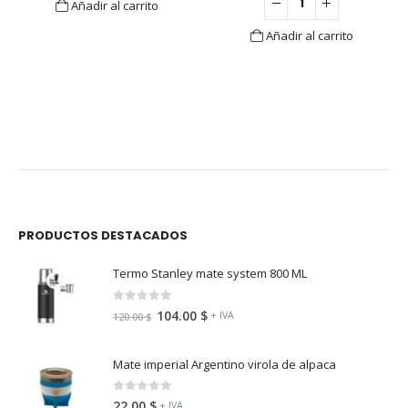
Añadir al carrito
Añadir al carrito
PRODUCTOS DESTACADOS
Termo Stanley mate system 800 ML
0
fuera de 5
104.00
$
+ IVA
120.00
$
Mate imperial Argentino virola de alpaca
0
fuera de 5
22.00
$
+ IVA