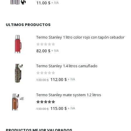
0
fuera de 5
11.00
$
+ IVA
ULTIMOS PRODUCTOS
Termo Stanley 1 litro color rojo con tapón cebador
0
fuera de 5
82.00
$
+ IVA
Termo Stanley 1.4 litros camuflado
0
fuera de 5
112.00
$
+ IVA
130.00
$
Termo Stanley mate system 1.2 litros
5.00
fuera de 5
115.00
$
+ IVA
130.00
$
PRODUCTOS MEJOR VALORADOS