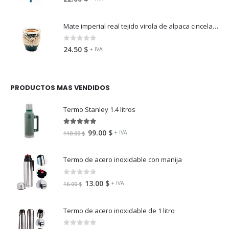
Mate imperial real tejido virola de alpaca cincelada
0
fuera de 5
24.50
$
+ IVA
PRODUCTOS MAS VENDIDOS
Termo Stanley 1.4 litros
5.00
fuera de 5
99.00
$
+ IVA
110.00
$
Termo de acero inoxidable con manija
0
fuera de 5
13.00
$
+ IVA
16.00
$
Termo de acero inoxidable de 1 litro