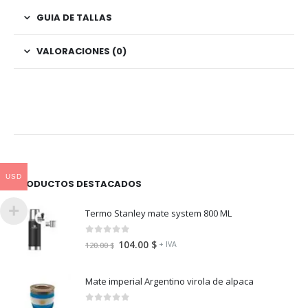
GUIA DE TALLAS
VALORACIONES (0)
USD
PRODUCTOS DESTACADOS
Termo Stanley mate system 800 ML
0
fuera de 5
104.00
$
+ IVA
120.00
$
Mate imperial Argentino virola de alpaca