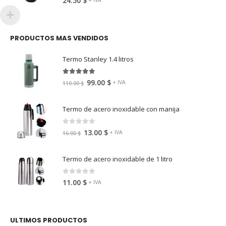
24.50
$
PRODUCTOS MAS VENDIDOS
Termo Stanley 1.4 litros
5.00
fuera de 5
99.00
$
+ IVA
110.00
$
Termo de acero inoxidable con manija
0
fuera de 5
13.00
$
+ IVA
16.00
$
Termo de acero inoxidable de 1 litro
0
fuera de 5
11.00
$
+ IVA
ULTIMOS PRODUCTOS