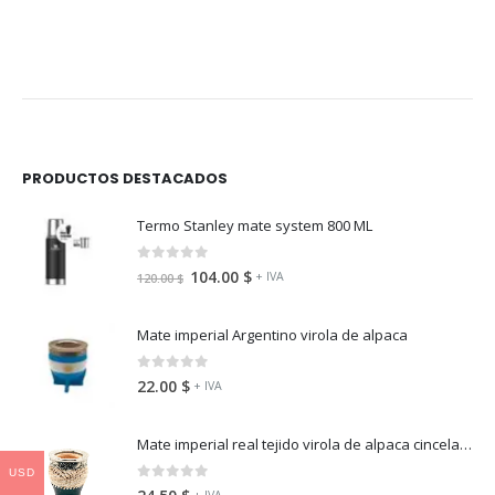
PRODUCTOS DESTACADOS
Termo Stanley mate system 800 ML
0
fuera de 5
104.00
$
+ IVA
120.00
$
Mate imperial Argentino virola de alpaca
0
fuera de 5
22.00
$
+ IVA
Mate imperial real tejido virola de alpaca cincelada
USD
0
fuera de 5
+ IVA