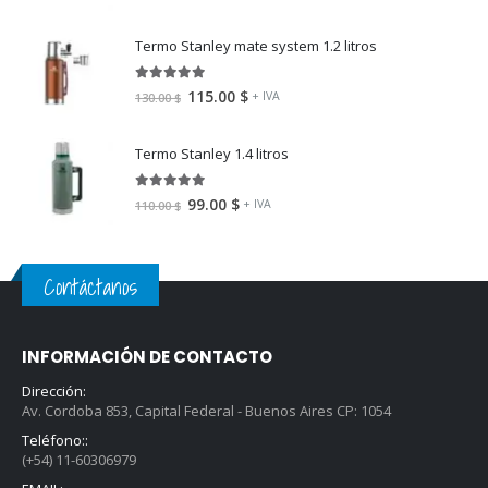
Termo Stanley mate system 1.2 litros
5.00
fuera de 5
115.00
$
+ IVA
130.00
$
Termo Stanley 1.4 litros
5.00
fuera de 5
99.00
$
+ IVA
110.00
$
Contáctanos
INFORMACIÓN DE CONTACTO
Dirección:
Av. Cordoba 853, Capital Federal - Buenos Aires CP: 1054
Teléfono::
(+54) 11-60306979