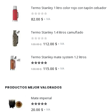
Termo Stanley 1 litro color rojo con tapón cebador
0
fuera de 5
82.00
$
+ IVA
Termo Stanley 1.4 litros camuflado
0
fuera de 5
112.00
$
+ IVA
130.00
$
Termo Stanley mate system 1.2 litros
5.00
fuera de 5
115.00
$
+ IVA
130.00
$
PRODUCTOS MEJOR VALORADOS
Mate imperial
5.00
fuera de 5
20.00
$
+ IVA