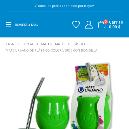
¡Todos los precios son solo por mayor!
Carrito
0
0.00
$
CASA
TIENDA
MATES
,
MATES DE PLÁSTICO
MATE URBANO DE PLÁSTICO COLOR VERDE CON BOMBILLA