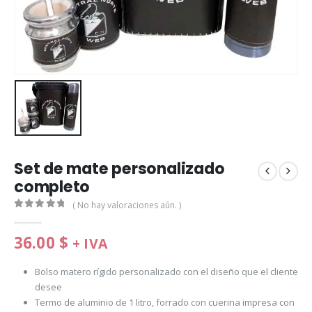
Set de mate personalizado
completo
( No hay valoraciones aún. )
0
de 5
36.00
$
+ IVA
Bolso matero rígido personalizado con el diseño que el cliente
desee
Termo de aluminio de 1 litro, forrado con cuerina impresa con