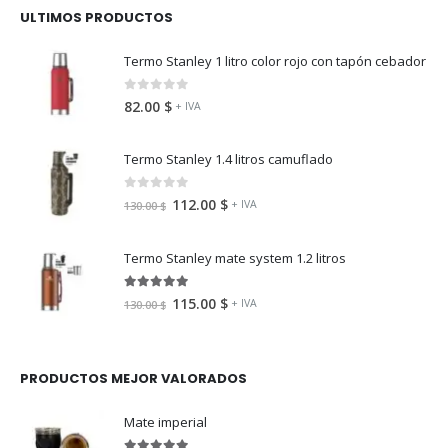
ULTIMOS PRODUCTOS
Termo Stanley 1 litro color rojo con tapón cebador
0
fuera de 5
82.00
$
+ IVA
Termo Stanley 1.4 litros camuflado
0
fuera de 5
112.00
$
+ IVA
130.00
$
Termo Stanley mate system 1.2 litros
5.00
fuera de 5
115.00
$
+ IVA
130.00
$
PRODUCTOS MEJOR VALORADOS
Mate imperial