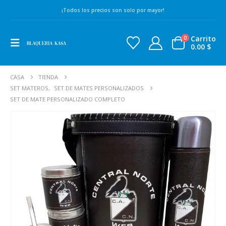
¡Todos los precios son solo por mayor!
Carrito
0
0.00
$
CASA
TIENDA
SET MATEROS
,
SET DE MATES PERSONALIZADOS
SET DE MATE PERSONALIZADO COMPLETO