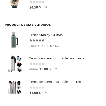
0
fuera de 5
24.50
$
+ IVA
PRODUCTOS MAS VENDIDOS
Termo Stanley 1.4 litros
5.00
fuera de 5
99.00
$
+ IVA
110.00
$
Termo de acero inoxidable con manija
0
fuera de 5
13.00
$
+ IVA
16.00
$
Termo de acero inoxidable de 1 litro
0
fuera de 5
11.00
$
+ IVA