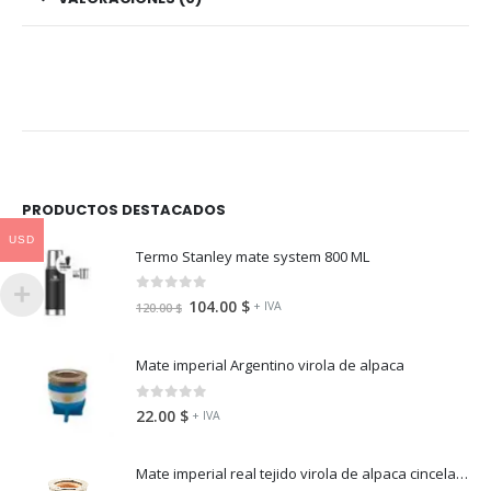
PRODUCTOS DESTACADOS
USD
Termo Stanley mate system 800 ML
0
fuera de 5
104.00
$
+ IVA
120.00
$
Mate imperial Argentino virola de alpaca
0
fuera de 5
22.00
$
+ IVA
Mate imperial real tejido virola de alpaca cincelada