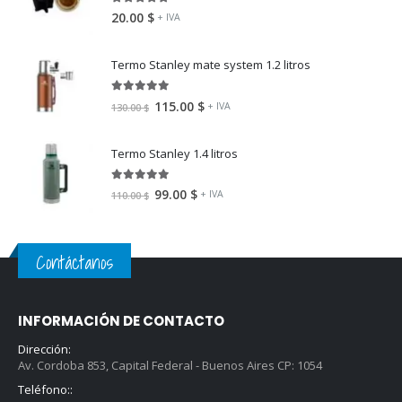
5.00
fuera de 5
20.00
$
+ IVA
Termo Stanley mate system 1.2 litros
5.00
fuera de 5
115.00
$
+ IVA
130.00
$
Termo Stanley 1.4 litros
5.00
fuera de 5
99.00
$
+ IVA
110.00
$
Contáctanos
INFORMACIÓN DE CONTACTO
Dirección:
Av. Cordoba 853, Capital Federal - Buenos Aires CP: 1054
Teléfono::